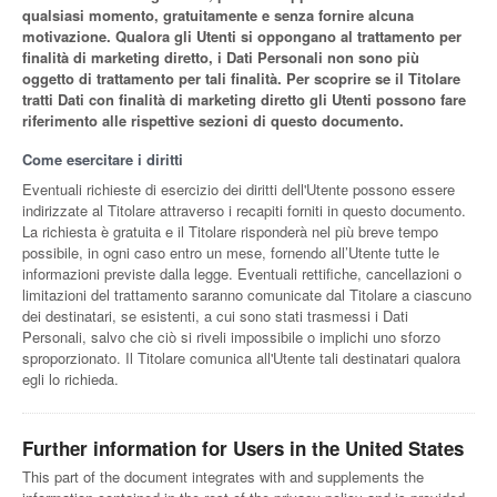
qualsiasi momento, gratuitamente e senza fornire alcuna
motivazione. Qualora gli Utenti si oppongano al trattamento per
finalità di marketing diretto, i Dati Personali non sono più
oggetto di trattamento per tali finalità. Per scoprire se il Titolare
tratti Dati con finalità di marketing diretto gli Utenti possono fare
riferimento alle rispettive sezioni di questo documento.
Come esercitare i diritti
Eventuali richieste di esercizio dei diritti dell'Utente possono essere
indirizzate al Titolare attraverso i recapiti forniti in questo documento.
La richiesta è gratuita e il Titolare risponderà nel più breve tempo
possibile, in ogni caso entro un mese, fornendo all’Utente tutte le
informazioni previste dalla legge. Eventuali rettifiche, cancellazioni o
limitazioni del trattamento saranno comunicate dal Titolare a ciascuno
dei destinatari, se esistenti, a cui sono stati trasmessi i Dati
Personali, salvo che ciò si riveli impossibile o implichi uno sforzo
sproporzionato. Il Titolare comunica all'Utente tali destinatari qualora
egli lo richieda.
Further information for Users in the United States
This part of the document integrates with and supplements the