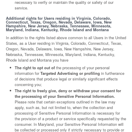
necessary to verify or maintain the quality or safety of our
service.
Additional rights for Users residing in Virginia, Colorado,
Connecticut, Texas, Oregon, Nevada, Delaware, Iowa, New
Hampshire, New Jersey, Nebraska, Tennessee, Minnesota,
Maryland, Indiana, Kentucky, Rhode Island and Montana
In addition to the rights listed above common to all Users in the United
States, as a User residing in Virginia, Colorado, Connecticut, Texas,
Oregon, Nevada, Delaware, Iowa, New Hampshire, New Jersey,
Nebraska, Tennessee, Minnesota, Maryland, Indiana, Kentucky,
Rhode Island and Montana you have
The right to opt out of
the processing of your personal
information for
Targeted Advertising or profiling
in furtherance
of decisions that produce legal or similarly significant effects
concerning you;
The right to freely give, deny or withdraw your consent for
the processing of your Sensitive Personal Information.
Please note that certain exceptions outlined in the law may
apply, such as, but not limited to, when the collection and
processing of Sensitive Personal Information is necessary for
the provision of a product or service specifically requested by the
consumer. In Maryland, your Sensitive Personal Information will
be collected or processed only if strictly necessary to provide or